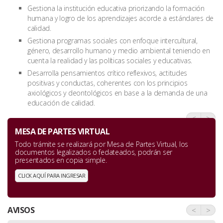
Gestiona la institución educativa priorizando la formación
humana y logro de los aprendizajes acorde a estándares de
calidad.
Gestiona programas sociales con enfoque intercultural,
género, desarrollo humano y medio ambiental teniendo en
cuenta la realidad y las políticas sociales y educativas.
Desarrolla pensamientos crítico reflexivos, actitudes
positivas y conductas, coherentes con los principios
axiológicos y deontológicos en base a la demanda de una
educación de calidad.
<
>
MESA DE PARTES VIRTUAL
Todo trámite se realizará por Mesa de Partes Virtual, los
documentos legalizados o fedateados, podrán ser
presentados en copia simple.
CLICK AQUÍ PARA INGRESAR
AVISOS
<
>