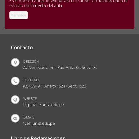
Este video manual te ayudara a utilizar de forma adecuada el
equipo multimedia del aula
Ver video
Contacto
DIRECCIÓN
Av. Venezuela s/n - Pab. Area. Cs. Sociales
TELÉFONO
(054)391911 Anexo 1521 / Secr. 1523
WEB SITE
https://fce.unsa.edu.pe
E-MAIL
fce@unsa.edu.pe
Libro de Reclamaciones