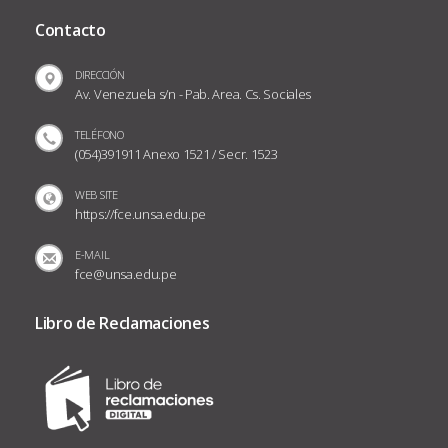
Contacto
DIRECCIÓN
Av. Venezuela s/n - Pab. Area. Cs. Sociales
TELÉFONO
(054)391911 Anexo 1521 / Secr. 1523
WEB SITE
https://fce.unsa.edu.pe
E-MAIL
fce@unsa.edu.pe
Libro de Reclamaciones