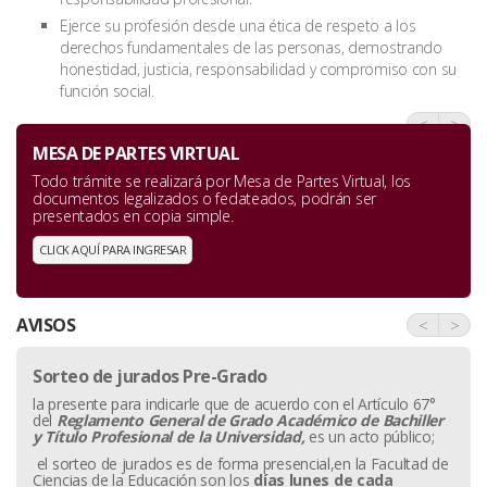
Ejerce su profesión desde una ética de respeto a los
derechos fundamentales de las personas, demostrando
honestidad, justicia, responsabilidad y compromiso con su
función social.
<
>
MESA DE PARTES VIRTUAL
Todo trámite se realizará por Mesa de Partes Virtual, los
documentos legalizados o fedateados, podrán ser
presentados en copia simple.
CLICK AQUÍ PARA INGRESAR
AVISOS
<
>
Sorteo de jurados Pre-Grado
la presente para indicarle que de acuerdo con el Artículo 67°
del
Reglamento General de Grado Académico de Bachiller
y
Título Profesional de la Universidad,
es un acto público;
el sorteo de jurados es de forma presencial,en la Facultad de
Ciencias de la Educación son los
días lunes de cada