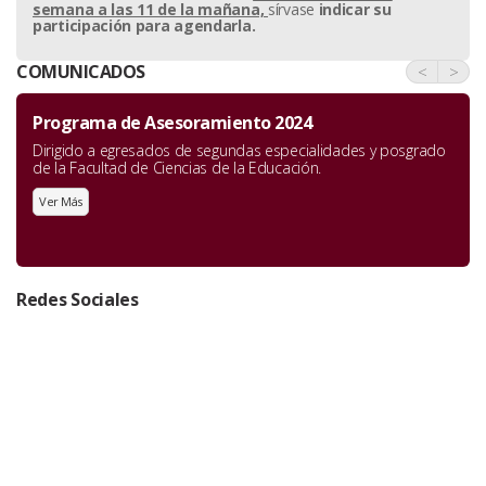
semana a las 11 de la mañana,
sírvase
indicar su
participación para agendarla.
COMUNICADOS
<
>
Programa de Asesoramiento 2024
Dirigido a egresados de segundas especialidades y posgrado
de la Facultad de Ciencias de la Educación.
Ver Más
Redes Sociales