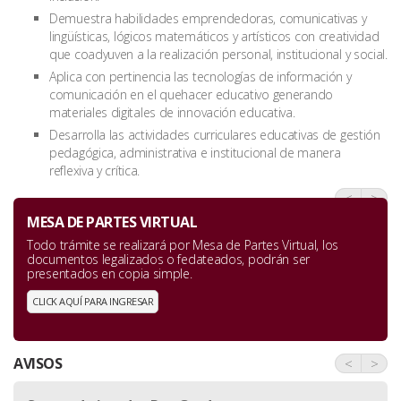
Demuestra habilidades emprendedoras, comunicativas y
lingüísticas, lógicos matemáticos y artísticos con creatividad
que coadyuven a la realización personal, institucional y social.
Aplica con pertinencia las tecnologías de información y
comunicación en el quehacer educativo generando
materiales digitales de innovación educativa.
Desarrolla las actividades curriculares educativas de gestión
pedagógica, administrativa e institucional de manera
reflexiva y crítica.
<
>
MESA DE PARTES VIRTUAL
Todo trámite se realizará por Mesa de Partes Virtual, los
documentos legalizados o fedateados, podrán ser
presentados en copia simple.
CLICK AQUÍ PARA INGRESAR
AVISOS
<
>