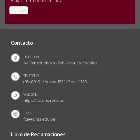
equipo multimedia del aula
Ver video
Contacto
DIRECCIÓN
Av. Venezuela s/n - Pab. Area. Cs. Sociales
TELÉFONO
(054)391911 Anexo 1521 / Secr. 1523
WEB SITE
https://fce.unsa.edu.pe
E-MAIL
fce@unsa.edu.pe
Libro de Reclamaciones