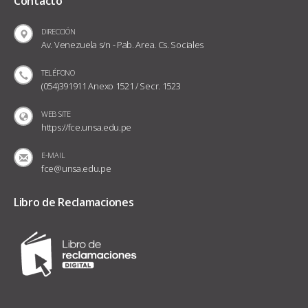
Contacto
DIRECCIÓN
Av. Venezuela s/n - Pab. Area. Cs. Sociales
TELÉFONO
(054)391911 Anexo 1521 / Secr. 1523
WEB SITE
https://fce.unsa.edu.pe
E-MAIL
fce@unsa.edu.pe
Libro de Reclamaciones