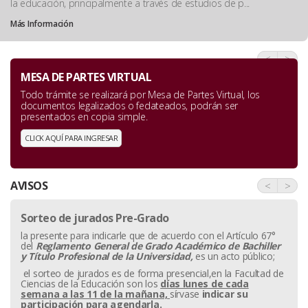
la educación, principalmente a través de estudios de p...
Más Información
<
>
MESA DE PARTES VIRTUAL
Todo trámite se realizará por Mesa de Partes Virtual, los
documentos legalizados o fedateados, podrán ser
presentados en copia simple.
CLICK AQUÍ PARA INGRESAR
AVISOS
<
>
Sorteo de jurados Pre-Grado
la presente para indicarle que de acuerdo con el Artículo 67°
del
Reglamento General de Grado Académico de Bachiller
y
Título Profesional de la Universidad,
es un acto público;
el sorteo de jurados es de forma presencial,en la Facultad de
Ciencias de la Educación son los
días lunes de cada
semana a las 11 de la mañana,
sírvase
indicar su
participación para agendarla.