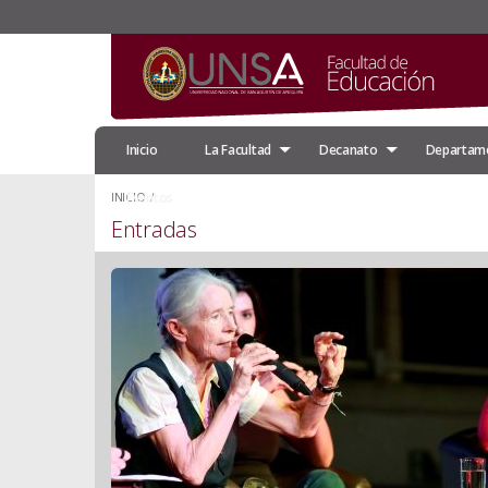
Inicio
La Facultad
Decanato
Departam
Eventos
INICIO
/
Entradas