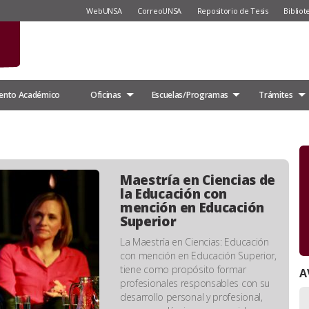
WebUNSA
CorreoUNSA
Repositorio de Tesis
Bibliot
ento Académico
Oficinas
Escuelas/Programas
Trámites
Maestría en Ciencias de
la Educación con
mención en Educación
Superior
La Maestría en Ciencias: Educación
con mención en Educación Superior,
tiene como propósito formar
A
profesionales responsables con su
desarrollo personal y profesional,