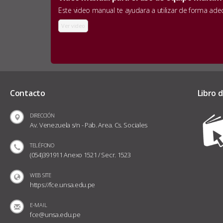
Este video manual te ayudara a utilizar de forma ad
Ver video
Contacto
Libro 
DIRECCIÓN
Av. Venezuela s/n - Pab. Area. Cs. Sociales
TELÉFONO
(054)391911 Anexo 1521 / Secr. 1523
WEB SITE
https://fce.unsa.edu.pe
E-MAIL
fce@unsa.edu.pe