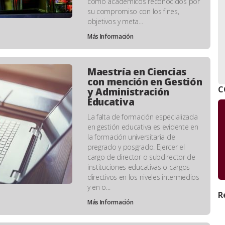
como académicos reconocidos por
su compromiso con los fines,
objetivos y meta...
Más Información
Maestría en Ciencias
con mención en Gestión
C
y Administración
Educativa
La falta de formación especializada
en gestión educativa es evidente en
la formación universitaria de
pregrado y posgrado. Ejercer el
cargo de director o subdirector de
instituciones educativas o cargos
directivos en los niveles intermedios
y en o...
R
Más Información