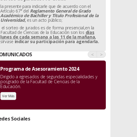
la presente para indicarle que de acuerdo con el
Artículo 67° del
Reglamento General de Grado
Académico de Bachiller y
Título Profesional de la
Universidad,
es un acto público;
el sorteo de jurados es de forma presencial,en la
Facultad de Ciencias de la Educación son los
días
lunes de cada semana a las 11 de la mañana,
sírvase
indicar su participación para agendarla.
OMUNICADOS
<
>
Programa de Asesoramiento 2024
Dirigido a egresados de segundas especialidades y
posgrado de la Facultad de Ciencias de la
Educación.
Ver Más
edes Sociales