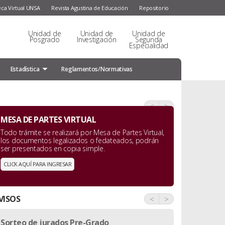
eca Virtual UNSA
Revista Agustina de Educación
Repositorio
Unidad de
Unidad de
Unidad de
Posgrado
Investigación
Segunda
Especialidad
Estadística
Reglamentos/Normativas
<
>
MESA DE PARTES VIRTUAL
Todo trámite se realizará por Mesa de Partes Virtual,
los documentos legalizados o fedateados, podrán
ser presentados en copia simple.
CLICK AQUÍ PARA INGRESAR
VISOS
<
>
Sorteo de jurados Pre-Grado