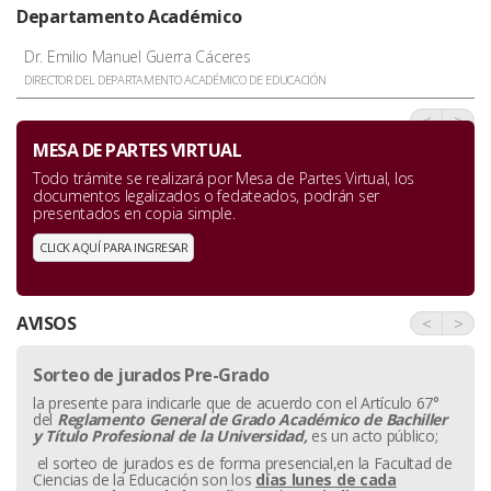
Departamento Académico
Dr. Emilio Manuel Guerra Cáceres
DIRECTOR DEL DEPARTAMENTO ACADÉMICO DE EDUCACIÓN
<
>
MESA DE PARTES VIRTUAL
Todo trámite se realizará por Mesa de Partes Virtual, los
documentos legalizados o fedateados, podrán ser
presentados en copia simple.
CLICK AQUÍ PARA INGRESAR
AVISOS
<
>
Sorteo de jurados Pre-Grado
la presente para indicarle que de acuerdo con el Artículo 67°
del
Reglamento General de Grado Académico de Bachiller
y
Título Profesional de la Universidad,
es un acto público;
el sorteo de jurados es de forma presencial,en la Facultad de
Ciencias de la Educación son los
días lunes de cada