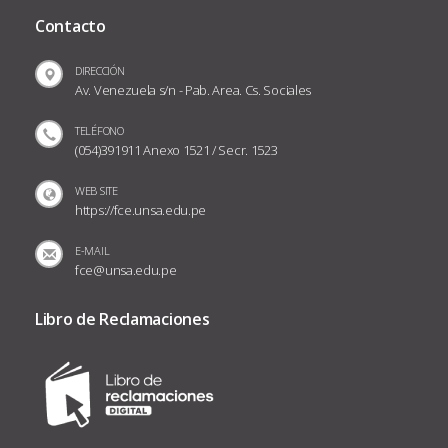
Contacto
DIRECCIÓN
Av. Venezuela s/n - Pab. Area. Cs. Sociales
TELÉFONO
(054)391911 Anexo 1521 / Secr. 1523
WEB SITE
https://fce.unsa.edu.pe
E-MAIL
fce@unsa.edu.pe
Libro de Reclamaciones