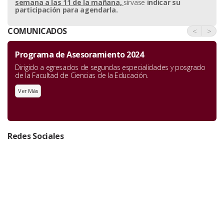
semana a las 11 de la mañana,
sírvase
indicar su
participación para agendarla.
COMUNICADOS
<
>
Programa de Asesoramiento 2024
Dirigido a egresados de segundas especialidades y posgrado
de la Facultad de Ciencias de la Educación.
Ver Más
Redes Sociales