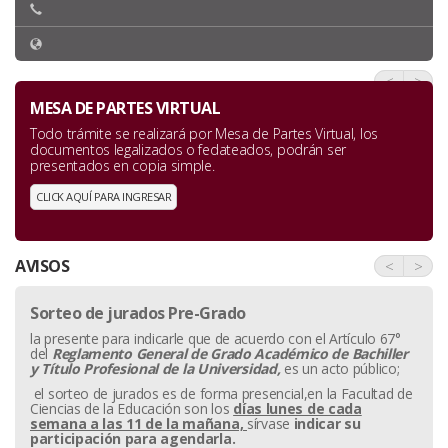
<
>
MESA DE PARTES VIRTUAL
Todo trámite se realizará por Mesa de Partes Virtual, los
documentos legalizados o fedateados, podrán ser
presentados en copia simple.
CLICK AQUÍ PARA INGRESAR
AVISOS
<
>
Sorteo de jurados Pre-Grado
la presente para indicarle que de acuerdo con el Artículo 67°
del
Reglamento General de Grado Académico de Bachiller
y
Título Profesional de la Universidad,
es un acto público;
el sorteo de jurados es de forma presencial,en la Facultad de
Ciencias de la Educación son los
días lunes de cada
semana a las 11 de la mañana,
sírvase
indicar su
participación para agendarla.