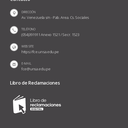
DIRECCIÓN
Av. Venezuela s/n - Pab. Area. Cs. Sociales
TELÉFONO
(054)391911 Anexo 1521 / Secr. 1523
WEB SITE
https://fce.unsa.edu.pe
E-MAIL
fce@unsa.edu.pe
Libro de Reclamaciones