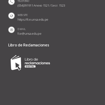
TELÉFONO
(054)391911 Anexo 1521 / Secr. 1523
WEB SITE
https://fce.unsa.edu.pe
E-MAIL
fce@unsa.edu.pe
Libro de Reclamaciones