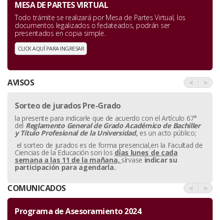
MESA DE PARTES VIRTUAL
Todo trámite se realizará por Mesa de Partes Virtual, los
documentos legalizados o fedateados, podrán ser
presentados en copia simple.
CLICK AQUÍ PARA INGRESAR
AVISOS
<
>
Sorteo de jurados Pre-Grado
la presente para indicarle que de acuerdo con el Artículo 67°
del
Reglamento General de Grado Académico de Bachiller
y
Título Profesional de la Universidad,
es un acto público;
el sorteo de jurados es de forma presencial,en la Facultad de
Ciencias de la Educación son los
días lunes de cada
semana a las 11 de la mañana,
sírvase
indicar su
participación para agendarla.
COMUNICADOS
<
>
Programa de Asesoramiento 2024