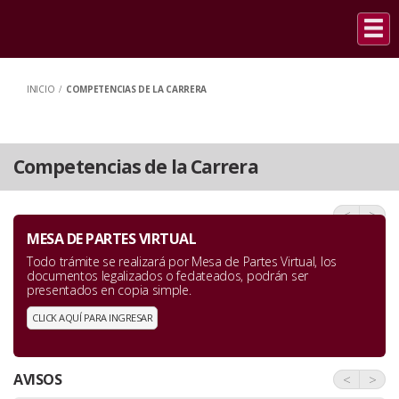
INICIO
/
COMPETENCIAS DE LA CARRERA
Competencias de la Carrera
<
>
MESA DE PARTES VIRTUAL
Todo trámite se realizará por Mesa de Partes Virtual, los
documentos legalizados o fedateados, podrán ser
presentados en copia simple.
CLICK AQUÍ PARA INGRESAR
AVISOS
<
>