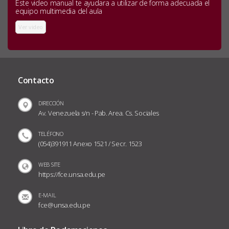
Este video manual te ayudara a utilizar de forma adecuada el
equipo multimedia del aula
Ver video
Contacto
DIRECCIÓN
Av. Venezuela s/n - Pab. Area. Cs. Sociales
TELÉFONO
(054)391911 Anexo 1521 / Secr. 1523
WEB SITE
https://fce.unsa.edu.pe
E-MAIL
fce@unsa.edu.pe