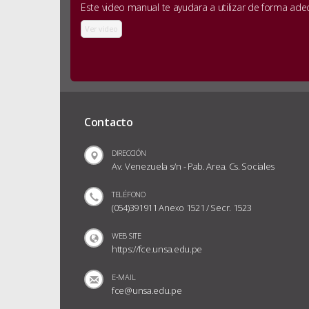
Este video manual te ayudara a utilizar de forma ad
Ver video
Contacto
DIRECCIÓN
Av. Venezuela s/n - Pab. Area. Cs. Sociales
TELÉFONO
(054)391911 Anexo 1521 / Secr. 1523
WEB SITE
https://fce.unsa.edu.pe
E-MAIL
fce@unsa.edu.pe