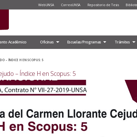
WebUNSA
CorreoUNSA
Repositorio de Tesis
Bibliot
ento Académico
Oficinas
Escuelas/Programas
Trámites
DO – ÍNDICE H EN SCOPUS: 5
ejudo – Índice H en Scopus: 5