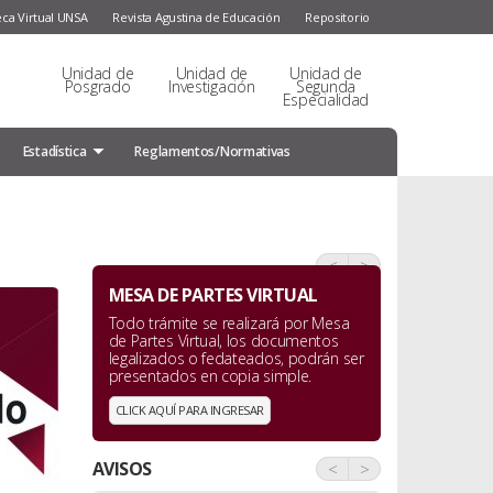
eca Virtual UNSA
Revista Agustina de Educación
Repositorio
Unidad de
Unidad de
Unidad de
Posgrado
Investigación
Segunda
Especialidad
Estadística
Reglamentos/Normativas
<
>
MESA DE PARTES VIRTUAL
Todo trámite se realizará por Mesa
de Partes Virtual, los documentos
legalizados o fedateados, podrán ser
presentados en copia simple.
CLICK AQUÍ PARA INGRESAR
AVISOS
<
>