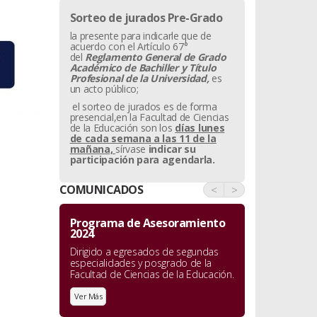
Sorteo de jurados Pre-Grado
la presente para indicarle que de
acuerdo con el Artículo 67°
del
Reglamento General de Grado
Académico de Bachiller y
Título
Profesional de la Universidad,
es
un acto público;
el sorteo de jurados es de forma
presencial,en la Facultad de Ciencias
de la Educación son los
días lunes
de cada semana a las 11 de la
mañana,
sírvase
indicar su
participación para agendarla.
COMUNICADOS
<
>
Programa de Asesoramiento
2024
Dirigido a egresados de segundas
especialidades y posgrado de la
Facultad de Ciencias de la Educación.
Ver Más