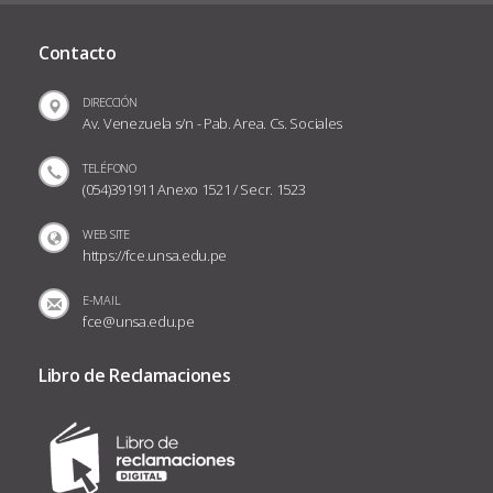
Contacto
DIRECCIÓN
Av. Venezuela s/n - Pab. Area. Cs. Sociales
TELÉFONO
(054)391911 Anexo 1521 / Secr. 1523
WEB SITE
https://fce.unsa.edu.pe
E-MAIL
fce@unsa.edu.pe
Libro de Reclamaciones