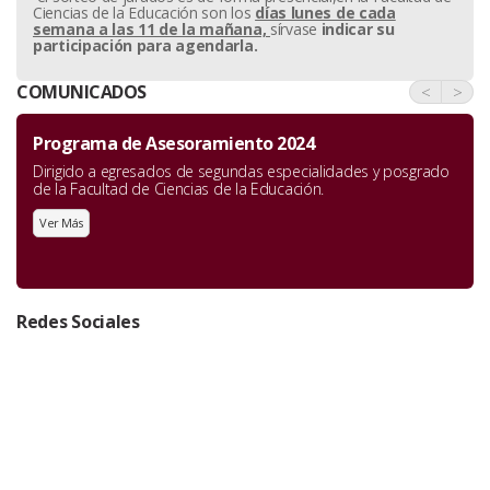
Ciencias de la Educación son los
días lunes de cada
semana a las 11 de la mañana,
sírvase
indicar su
participación para agendarla.
COMUNICADOS
<
>
Programa de Asesoramiento 2024
Dirigido a egresados de segundas especialidades y posgrado
de la Facultad de Ciencias de la Educación.
Ver Más
Redes Sociales