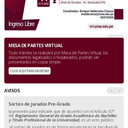
<
>
MESA DE PARTES VIRTUAL
Todo trámite se realizará por Mesa de Partes Virtual, los
documentos legalizados o fedateados, podrán ser
presentados en copia simple.
CLICK AQUÍ PARA INGRESAR
AVISOS
<
>
Sorteo de jurados Pre-Grado
la presente para indicarle que de acuerdo con el Artículo 67°
del
Reglamento General de Grado Académico de Bachiller
y
Título Profesional de la Universidad,
es un acto público;
el sorteo de jurados es de forma presencial,en la Facultad de