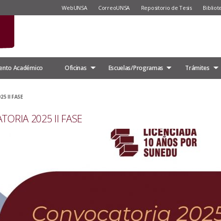
WebUNSA
CorreoUNSA
Repositorio de Tesis
Bibliot
ento Académico
Oficinas
Escuelas/Programas
Trámites
5 II FASE
ORIA 2025 II FASE