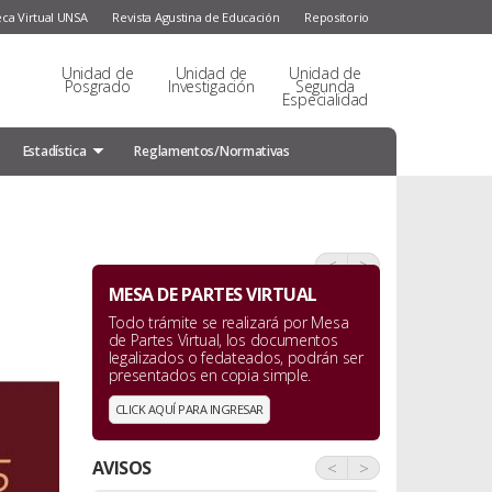
eca Virtual UNSA
Revista Agustina de Educación
Repositorio
Unidad de
Unidad de
Unidad de
Posgrado
Investigación
Segunda
Especialidad
Estadística
Reglamentos/Normativas
<
>
MESA DE PARTES VIRTUAL
Todo trámite se realizará por Mesa
de Partes Virtual, los documentos
legalizados o fedateados, podrán ser
presentados en copia simple.
CLICK AQUÍ PARA INGRESAR
AVISOS
<
>