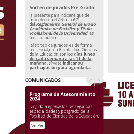
Sorteo de jurados Pre-Grado
la presente para indicarle que de
acuerdo con el Artículo 67°
del
Reglamento General de Grado
Académico de Bachiller y
Título
Profesional de la Universidad,
es
un acto público;
el sorteo de jurados es de forma
presencial,en la Facultad de Ciencias
de la Educación son los
días lunes
de cada semana a las 11 de la
mañana,
sírvase
indicar su
participación para agendarla.
COMUNICADOS
<
>
Programa de Asesoramiento
2024
Dirigido a egresados de segundas
especialidades y posgrado de la
Facultad de Ciencias de la Educación.
Ver Más