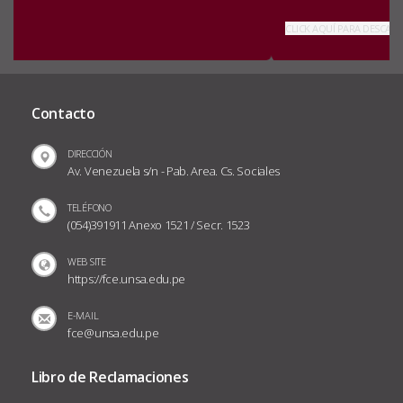
INVESTIGADORES EN EDUCACIÓN I
Obtén tu libro de “INVESTIGACIÓN FORMATIVA Y FORMACIÓN
DE INVESTIGADORES EN EDUCACIÓN I” de manera digital
CLICK AQUÍ PARA DESCARGARLA
Contacto
DIRECCIÓN
Av. Venezuela s/n - Pab. Area. Cs. Sociales
TELÉFONO
(054)391911 Anexo 1521 / Secr. 1523
WEB SITE
https://fce.unsa.edu.pe
E-MAIL
fce@unsa.edu.pe