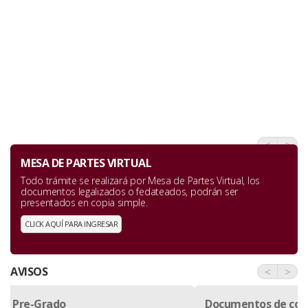
<
>
MESA DE PARTES VIRTUAL
Todo trámite se realizará por Mesa de Partes Virtual, los
documentos legalizados o fedateados, podrán ser
presentados en copia simple.
CLICK AQUÍ PARA INGRESAR
AVISOS
<
>
Documentos de consulta