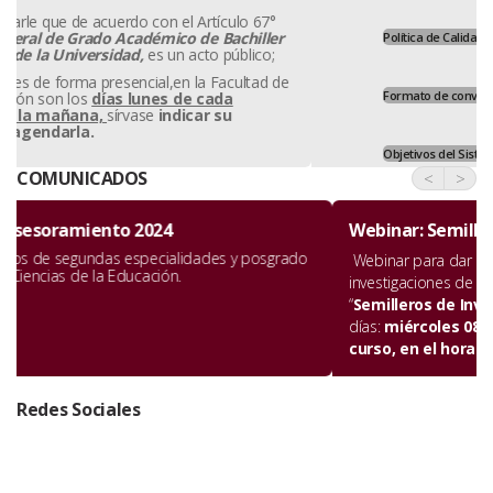
Política de Calidad Institucional
Formato de convalidaciones
Objetivos del Sistema de Gestión de Calidad
COMUNICADOS
<
>
Webinar: Semilleros de Investigación
Webinar para dar a conocer los avances de las
investigaciones de los estudiantes en los
“
Semilleros de Investigación”
, el cual se desarrollará los
días:
miércoles 08 y jueves 09 de noviembre del año en
curso,
en el horario de 18:00 a 20:00 horas
.
Redes Sociales