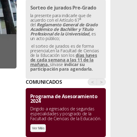
Sorteo de jurados Pre-Grado
la presente para indicarle que de
acuerdo con el Artículo 67°
del
Reglamento General de Grado
Académico de Bachiller y
Título
Profesional de la Universidad,
es
un acto público;
el sorteo de jurados es de forma
presencial,en la Facultad de Ciencias
de la Educación son los
días lunes
de cada semana a las 11 de la
mañana,
sírvase
indicar su
participación para agendarla.
COMUNICADOS
<
>
Programa de Asesoramiento
2024
Dirigido a egresados de segundas
especialidades y posgrado de la
Facultad de Ciencias de la Educación.
Ver Más