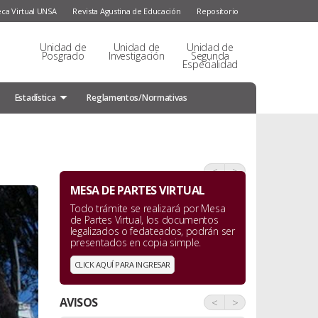
eca Virtual UNSA
Revista Agustina de Educación
Repositorio
Unidad de
Unidad de
Unidad de
Posgrado
Investigación
Segunda
Especialidad
Estadística
Reglamentos/Normativas
<
>
MESA DE PARTES VIRTUAL
Todo trámite se realizará por Mesa
de Partes Virtual, los documentos
legalizados o fedateados, podrán ser
presentados en copia simple.
CLICK AQUÍ PARA INGRESAR
AVISOS
<
>