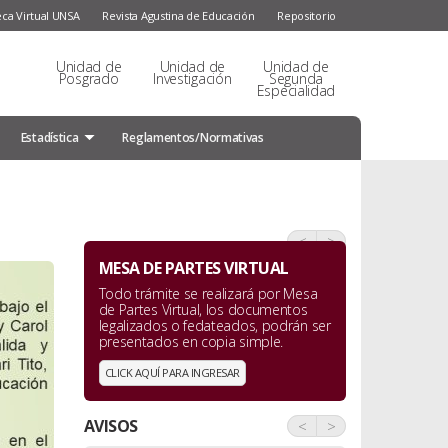
eca Virtual UNSA
Revista Agustina de Educación
Repositorio
Unidad de
Unidad de
Unidad de
Posgrado
Investigación
Segunda
Especialidad
Estadística
Reglamentos/Normativas
<
>
MESA DE PARTES VIRTUAL
Todo trámite se realizará por Mesa
de Partes Virtual, los documentos
legalizados o fedateados, podrán ser
presentados en copia simple.
CLICK AQUÍ PARA INGRESAR
AVISOS
<
>