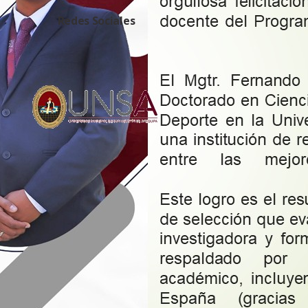
días:
miércole
Redes Sociales
noviembre de
el horario de