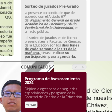
Sorteo de jurados Pre-Grado
Documentos
la presente para indicarle que de
acuerdo con el Artículo 67°
Política
del
Reglamento General de Grado
Académico de Bachiller y
Título
Profesional de la Universidad,
es
Formato
un acto público;
el sorteo de jurados es de forma
Objetiv
presencial,en la Facultad de Ciencias
de la Educación son los
días lunes
de Cali
de cada semana a las 11 de la
mañana,
sírvase
indicar su
participación para agendarla.
COMUNICADOS
<
>
Programa de Asesoramiento
Webinar: Se
2024
Investigaci
Dirigido a egresados de segundas
Webinar para 
especialidades y posgrado de la
avances de las
Facultad de Ciencias de la Educación.
estudiantes en
“
Semilleros d
Ver Más
cual se desarro