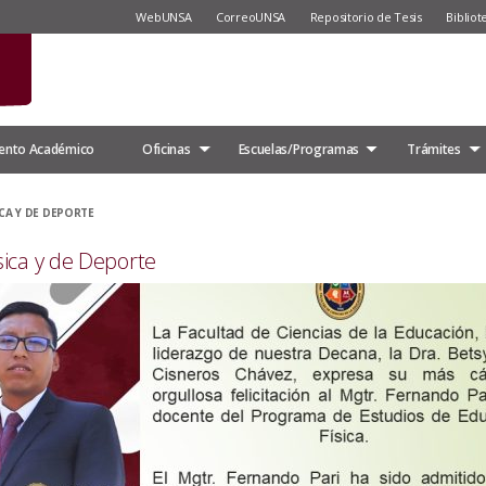
WebUNSA
CorreoUNSA
Repositorio de Tesis
Bibliot
ento Académico
Oficinas
Escuelas/Programas
Trámites
ICA Y DE DEPORTE
sica y de Deporte