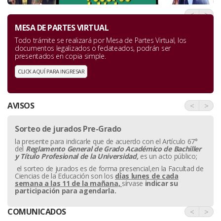
<
>
MESA DE PARTES VIRTUAL
Todo trámite se realizará por Mesa de Partes Virtual, los
documentos legalizados o fedateados, podrán ser
presentados en copia simple.
CLICK AQUÍ PARA INGRESAR
AVISOS
<
>
Sorteo de jurados Pre-Grado
la presente para indicarle que de acuerdo con el Artículo 67°
del
Reglamento General de Grado Académico de Bachiller
y
Título Profesional de la Universidad,
es un acto público;
el sorteo de jurados es de forma presencial,en la Facultad de
Ciencias de la Educación son los
días lunes de cada
semana a las 11 de la mañana,
sírvase
indicar su
participación para agendarla.
COMUNICADOS
<
>