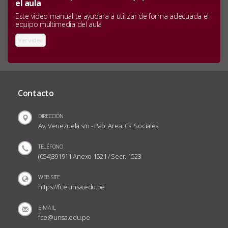
el aula
Este video manual te ayudara a utilizar de forma adecuada el
equipo multimedia del aula
Ver video
Contacto
DIRECCIÓN
Av. Venezuela s/n - Pab. Area. Cs. Sociales
TELÉFONO
(054)391911 Anexo 1521 / Secr. 1523
WEB SITE
https://fce.unsa.edu.pe
E-MAIL
fce@unsa.edu.pe