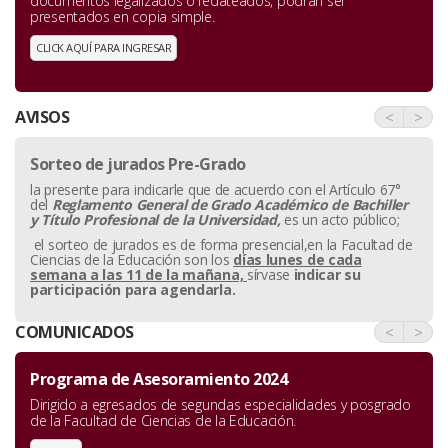
documentos legalizados o fedateados, podrán ser
presentados en copia simple.
CLICK AQUÍ PARA INGRESAR
AVISOS
<
>
Sorteo de jurados Pre-Grado
la presente para indicarle que de acuerdo con el Artículo 67°
del
Reglamento General de Grado Académico de Bachiller
y
Título Profesional de la Universidad,
es un acto público;
el sorteo de jurados es de forma presencial,en la Facultad de
Ciencias de la Educación son los
días lunes de cada
semana a las 11 de la mañana,
sírvase
indicar su
participación para agendarla.
COMUNICADOS
<
>
Programa de Asesoramiento 2024
Dirigido a egresados de segundas especialidades y posgrado
de la Facultad de Ciencias de la Educación.