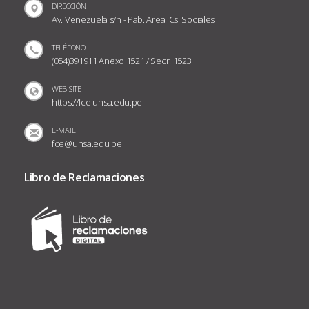
DIRECCIÓN
Av. Venezuela s/n - Pab. Area. Cs. Sociales
TELÉFONO
(054)391911 Anexo 1521 / Secr. 1523
WEB SITE
https://fce.unsa.edu.pe
E-MAIL
fce@unsa.edu.pe
Libro de Reclamaciones