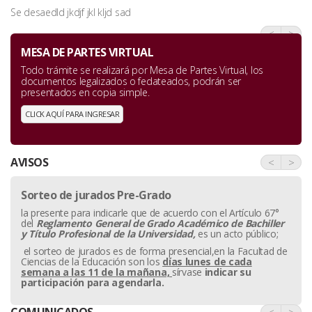
Se desaedld jkdjf jkl kljd sad
<
>
MESA DE PARTES VIRTUAL
Todo trámite se realizará por Mesa de Partes Virtual, los
documentos legalizados o fedateados, podrán ser
presentados en copia simple.
CLICK AQUÍ PARA INGRESAR
AVISOS
<
>
Sorteo de jurados Pre-Grado
la presente para indicarle que de acuerdo con el Artículo 67°
del
Reglamento General de Grado Académico de Bachiller
y
Título Profesional de la Universidad,
es un acto público;
el sorteo de jurados es de forma presencial,en la Facultad de
Ciencias de la Educación son los
días lunes de cada
semana a las 11 de la mañana,
sírvase
indicar su
participación para agendarla.
COMUNICADOS
<
>