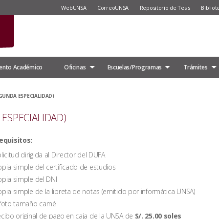
WebUNSA
CorreoUNSA
Repositorio de Tesis
Bibliot
ento Académico
Oficinas
Escuelas/Programas
Trámites
GUNDA ESPECIALIDAD)
ESPECIALIDAD)
equisitos:
licitud dirigida al Director del DUFA
pia simple del certificado de estudios
pia simple del DNI
pia simple de la libreta de notas (emitido por informática UNSA)
foto tamaño carné
cibo original de pago en caja de la UNSA de
S/. 25.00 soles