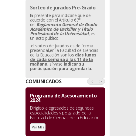
Sorteo de jurados Pre-Grado
la presente para indicarle que de
acuerdo con el Artículo 67°
del
Reglamento General de Grado
Académico de Bachiller y
Título
Profesional de la Universidad,
es
un acto público;
el sorteo de jurados es de forma
presencial,en la Facultad de Ciencias
de la Educación son los
días lunes
de cada semana a las 11 de la
mañana,
sírvase
indicar su
participación para agendarla.
COMUNICADOS
<
>
Programa de Asesoramiento
2024
Dirigido a egresados de segundas
especialidades y posgrado de la
Facultad de Ciencias de la Educación.
Ver Más