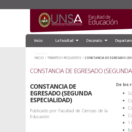
Inicio
La Facultad
Decanato
Departam
Eventos
INICIO
/
TRÁMITES Y REQUISITOS
/
CONSTANCIA DE EGRESADO (SE
CONSTANCIA DE EGRESADO (SEGUNDA 
De los r
CONSTANCIA DE
EGRESADO (SEGUNDA
So
ESPECIALIDAD)
Co
Co
Publicado por: Facultad de Ciencias de la
Co
Educación
1 
Re