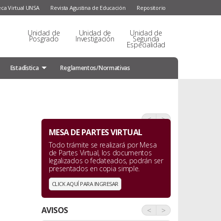
eca Virtual UNSA
Revista Agustina de Educación
Repositorio
Unidad de
Unidad de
Unidad de
Posgrado
Investigación
Segunda
Especialidad
Estadística
Reglamentos/Normativas
<
>
MESA DE PARTES VIRTUAL
Todo trámite se realizará por Mesa
de Partes Virtual, los documentos
legalizados o fedateados, podrán ser
presentados en copia simple.
CLICK AQUÍ PARA INGRESAR
AVISOS
<
>