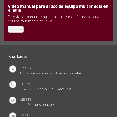
Video manual para el uso de equipo multimedia en
el aula
Este video manual te ayudara a utilizar de forma adecuada el
equipo multimedia del aula
Ver video
Contacto
DIRECCIÓN
Av. Venezuela s/n - Pab. Area. Cs. Sociales
TELÉFONO
(054)391911 Anexo 1521 / Secr. 1523
WEB SITE
https://fce.unsa.edu.pe
E-MAIL