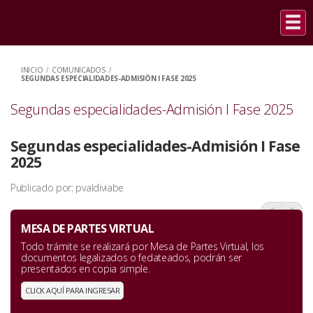
INICIO
/
COMUNICADOS
/
SEGUNDAS ESPECIALIDADES-ADMISIÓN I FASE 2025
Segundas especialidades-Admisión I Fase 2025
Segundas especialidades-Admisión I Fase
2025
Publicado por: pvaldiviabe
<
>
MESA DE PARTES VIRTUAL
Todo trámite se realizará por Mesa de Partes Virtual, los
documentos legalizados o fedateados, podrán ser
presentados en copia simple.
CLICK AQUÍ PARA INGRESAR