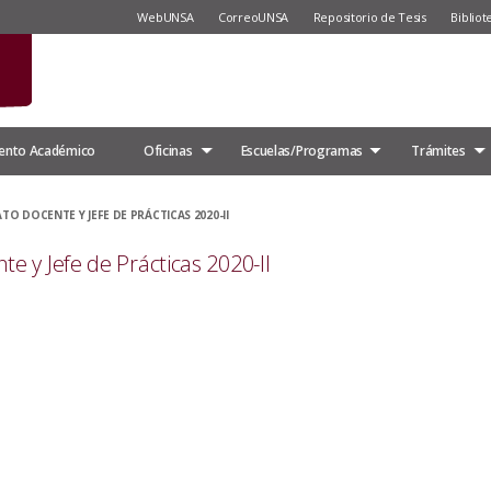
WebUNSA
CorreoUNSA
Repositorio de Tesis
Bibliot
ento Académico
Oficinas
Escuelas/Programas
Trámites
 DOCENTE Y JEFE DE PRÁCTICAS 2020-II
e y Jefe de Prácticas 2020-II