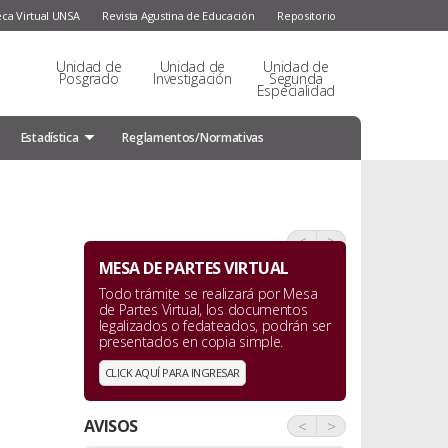
eca Virtual UNSA
Revista Agustina de Educación
Repositorio
Unidad de
Unidad de
Unidad de
Posgrado
Investigación
Segunda
Especialidad
Estadística
Reglamentos/Normativas
<
>
MESA DE PARTES VIRTUAL
Todo trámite se realizará por Mesa
de Partes Virtual, los documentos
legalizados o fedateados, podrán ser
presentados en copia simple.
CLICK AQUÍ PARA INGRESAR
AVISOS
<
>