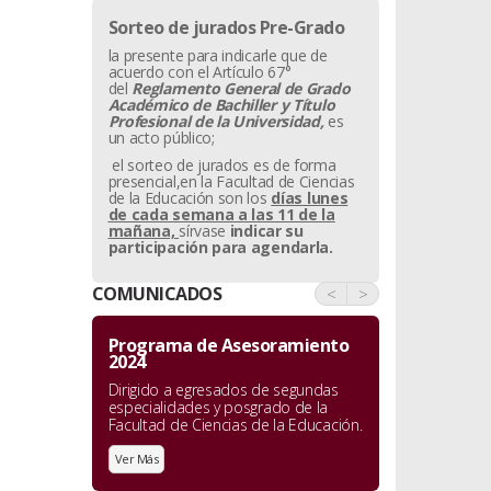
Sorteo de jurados Pre-Grado
la presente para indicarle que de
acuerdo con el Artículo 67°
del
Reglamento General de Grado
Académico de Bachiller y
Título
Profesional de la Universidad,
es
un acto público;
el sorteo de jurados es de forma
presencial,en la Facultad de Ciencias
de la Educación son los
días lunes
de cada semana a las 11 de la
mañana,
sírvase
indicar su
participación para agendarla.
COMUNICADOS
<
>
Programa de Asesoramiento
2024
Dirigido a egresados de segundas
especialidades y posgrado de la
Facultad de Ciencias de la Educación.
Ver Más