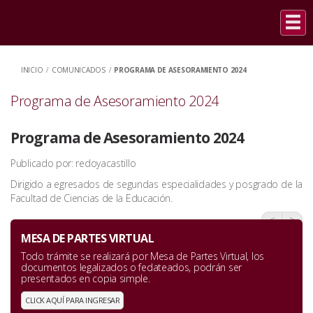
INICIO
/
COMUNICADOS
/
PROGRAMA DE ASESORAMIENTO 2024
Programa de Asesoramiento 2024
Programa de Asesoramiento 2024
Publicado por: redoyacastillo
Dirigido a egresados de segundas especialidades y posgrado de la
Facultad de Ciencias de la Educación.
<
>
MESA DE PARTES VIRTUAL
Todo trámite se realizará por Mesa de Partes Virtual, los
documentos legalizados o fedateados, podrán ser
presentados en copia simple.
CLICK AQUÍ PARA INGRESAR