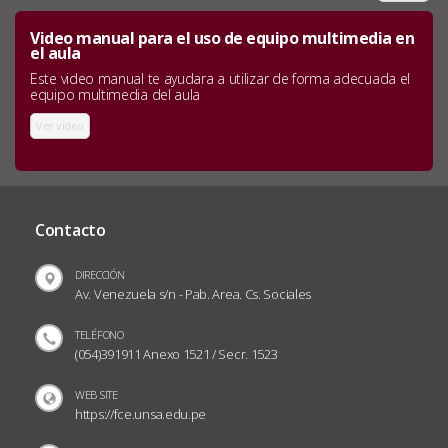
Video manual para el uso de equipo multimedia en
el aula
Este video manual te ayudara a utilizar de forma adecuada el
equipo multimedia del aula
Ver video
Contacto
DIRECCIÓN
Av. Venezuela s/n - Pab. Area. Cs. Sociales
TELÉFONO
(054)391911 Anexo 1521 / Secr. 1523
WEB SITE
https://fce.unsa.edu.pe