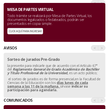
<
>
MESA DE PARTES VIRTUAL
Todo trámite se realizará por Mesa de Partes Virtual, los
documentos legalizados o fedateados, podrán ser
presentados en copia simple.
CLICK AQUÍ PARA INGRESAR
AVISOS
<
>
Sorteo de jurados Pre-Grado
la presente para indicarle que de acuerdo con el Artículo 67°
del
Reglamento General de Grado Académico de Bachiller
y
Título Profesional de la Universidad,
es un acto público;
el sorteo de jurados es de forma presencial,en la Facultad de
Ciencias de la Educación son los
días lunes de cada
semana a las 11 de la mañana,
sírvase
indicar su
participación para agendarla.
COMUNICADOS
<
>