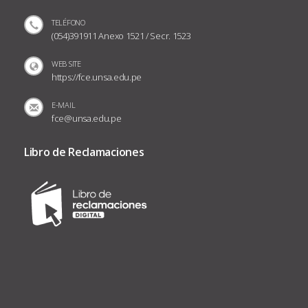
TELÉFONO
(054)391911 Anexo 1521 / Secr. 1523
WEB SITE
https://fce.unsa.edu.pe
E-MAIL
fce@unsa.edu.pe
Libro de Reclamaciones