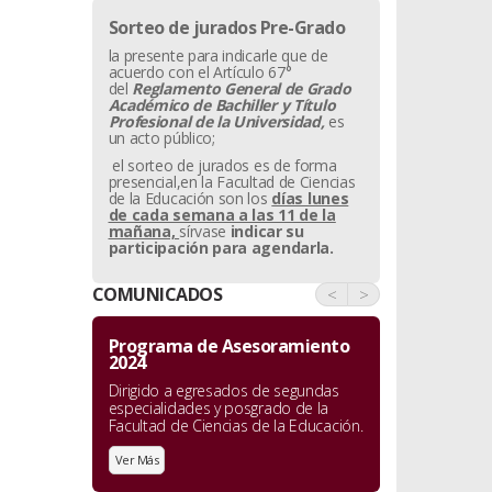
Sorteo de jurados Pre-Grado
la presente para indicarle que de
acuerdo con el Artículo 67°
del
Reglamento General de Grado
Académico de Bachiller y
Título
Profesional de la Universidad,
es
un acto público;
el sorteo de jurados es de forma
presencial,en la Facultad de Ciencias
de la Educación son los
días lunes
de cada semana a las 11 de la
mañana,
sírvase
indicar su
participación para agendarla.
COMUNICADOS
<
>
Programa de Asesoramiento
2024
Dirigido a egresados de segundas
especialidades y posgrado de la
Facultad de Ciencias de la Educación.
Ver Más