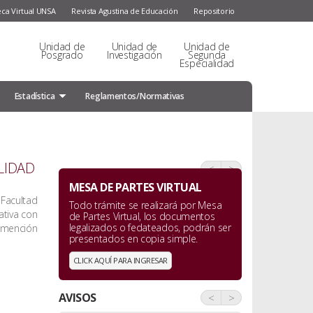
eca Virtual UNSA
Revista Agustina de Educación
Repositorio
Unidad de
Unidad de
Unidad de
Posgrado
Investigación
Segunda
Especialidad
Estadística
Reglamentos/Normativas
LIDAD
<
>
MESA DE PARTES VIRTUAL
Facultad
Todo trámite se realizará por Mesa
ativa con
de Partes Virtual, los documentos
legalizados o fedateados, podrán ser
 mención
presentados en copia simple.
CLICK AQUÍ PARA INGRESAR
AVISOS
<
>